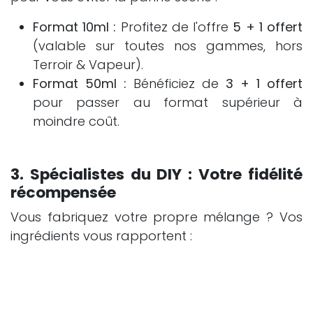
Format 10ml :
Profitez de l'offre
5 + 1 offert
(valable sur toutes nos gammes, hors
Terroir & Vapeur).
Format 50ml :
Bénéficiez de
3 + 1 offert
pour passer au format supérieur à
moindre coût.
3. Spécialistes du DIY : Votre fidélité
récompensée
Vous fabriquez votre propre mélange ? Vos
ingrédients vous rapportent :
1 Pack DIY acheté = 1 point.
1 Arôme concentré acheté = 1 point.
Le bonus :
Dès
10 points cumulés
, vous