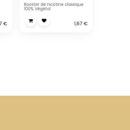
Booster de nicotine classique
100% Végétol
7
€
1,67
€