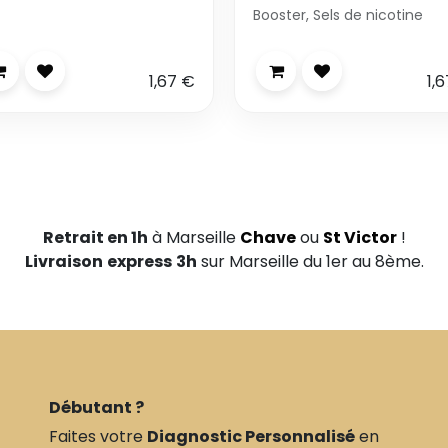
Booster, Sels de nicotine
1,67
€
1,6
Retrait en 1h
à Marseille
Chave
ou
St Victor
!
Livraison
express
3h
sur Marseille du 1er au 8ème.
Débutant ?
Faites votre
Diagnostic Personnalisé
en