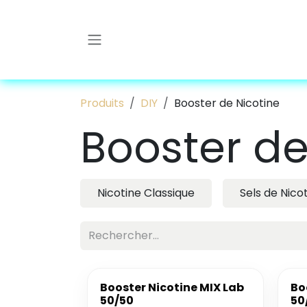
Se rendre au contenu
Produits
DIY
Booster de Nicotine
Booster de
Nicotine Classique
Sels de Nico
Dispo 24/7
Booster Nicotine MIX Lab
Bo
50/50
50