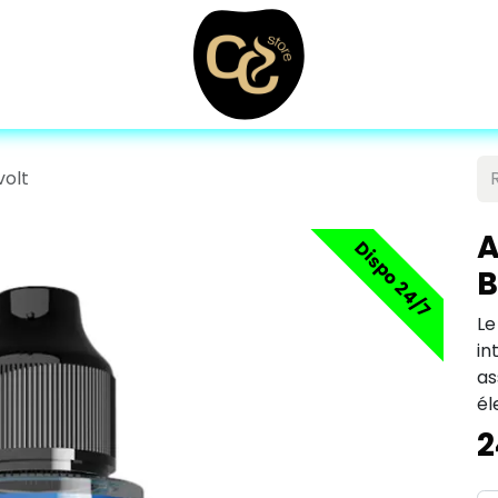
volt
A
Dispo 24/7
B
Le
in
as
él
2