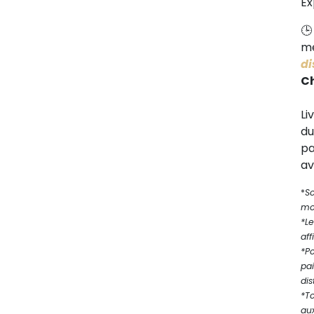
Ex
me
di
C
Li
d
pa
av
*
S
mod
*Le
aff
*P
pa
dis
*T
au