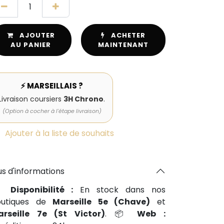
AJOUTER
ACHETER
AU PANIER
MAINTENANT
⚡ MARSEILLAIS ?
Livraison coursiers
3H Chrono
.
(Option à cocher à l'étape livraison)
Ajouter à la liste de souhaits
us d'informations
📍
Disponibilité :
En stock dans nos
outiques de
Marseille 5e (Chave)
et
arseille 7e (St Victor)
. 📦
Web :