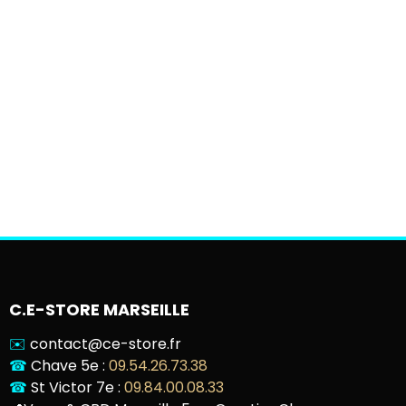
C.E-STORE MARSEILLE
✉️
contact@ce-store.fr
☎
Chave 5e :
09.54.26.73.38
☎
St Victor 7e :
09.84.00.08.33