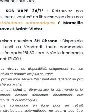
pédition sous 24h.
🕒
SOS VAPE 24/7* :
Retrouvez nos
illeures ventes* en libre-service dans nos
stributeurs automatiques
à
Marseille
have
et
Saint-Victor
.
vraison coursiers
3H Chrono :
Disponible
u Lundi au Vendredi, toute commande
ssée après 16h30 sera livrée le lendemain
ant 12h00 !
ous réserve de disponibilité, uniquement sur les
èles et produits les plus courants.
 prix en libre-service 24/7 peut être différent du prix
iché sur le site.
our tout achat en libre-service, la commande et le
iement devront s'effectuer directement aux
tributeurs automatiques.
oute commande en ligne pour un retrait
x distributeurs automatiques ne pourra pas être