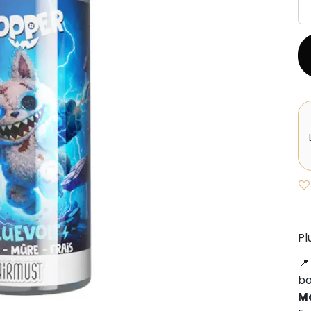
Pl
b
M