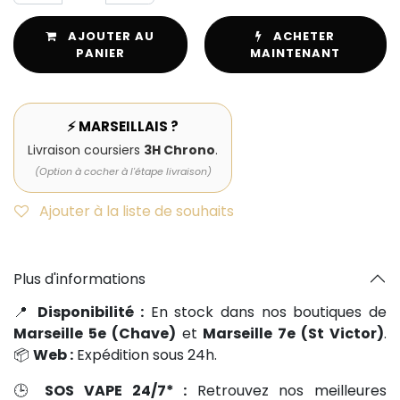
AJOUTER AU
ACHETER
PANIER
MAINTENANT
⚡ MARSEILLAIS ?
Livraison coursiers
3H Chrono
.
(Option à cocher à l'étape livraison)
Ajouter à la liste de souhaits
Plus d'informations
📍
Disponibilité :
En stock dans nos boutiques de
Marseille 5e (Chave)
et
Marseille 7e (St Victor)
.
📦
Web :
Expédition sous 24h.
🕒
SOS VAPE 24/7* :
Retrouvez nos meilleures