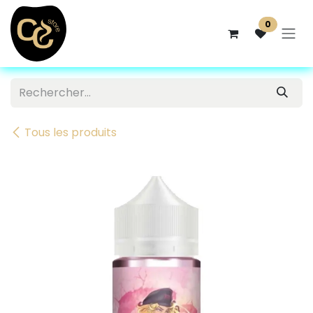
Se rendre au contenu
0
Tous les produits