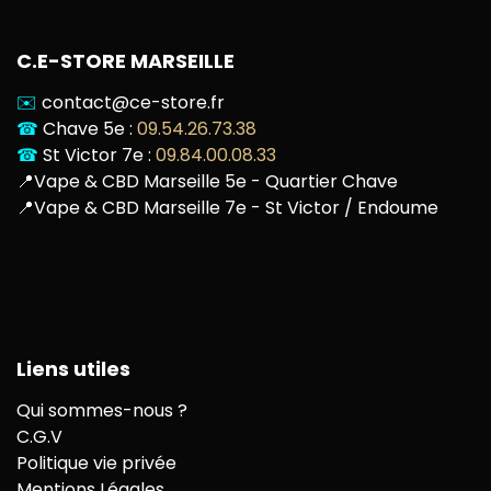
C.E-STORE MARSEILLE
✉️
contact@ce-store.fr
☎
Chave 5e :
09.54.26.73.38
☎
St Victor 7e :
09.84.00.08.33
📍
Vape & CBD Marseille 5e - Quartier Chave
📍
Vape & CBD Marseille 7e - St Victor / Endoume
Liens utiles
Qui sommes-nous ?
C.G.V
Politique vie privée
Mentions Légales