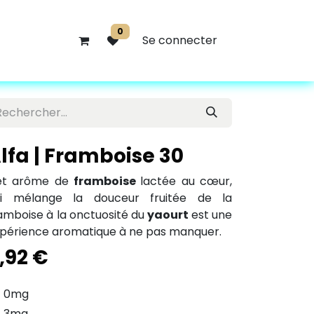
0
Se connecter
lfa | Framboise 30
et arôme de
framboise
lactée au cœur,
ui mélange la douceur fruitée de la
amboise à la onctuosité du
yaourt
est une
périence aromatique à ne pas manquer.
,92
€
0mg
3mg