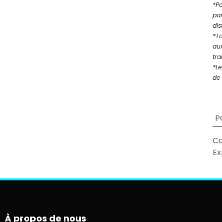
*P
pa
dis
*T
au
tra
*Le
de 
P
Co
Ex
À propos de nous