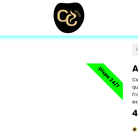
A
Dispo 24/7
C
q
fr
ex
4