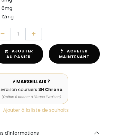
6mg
12mg
AJOUTER
ACHETER
AU PANIER
MAINTENANT
⚡ MARSEILLAIS ?
Livraison coursiers
3H Chrono
.
(Option à cocher à l'étape livraison)
Ajouter à la liste de souhaits
us d'informations