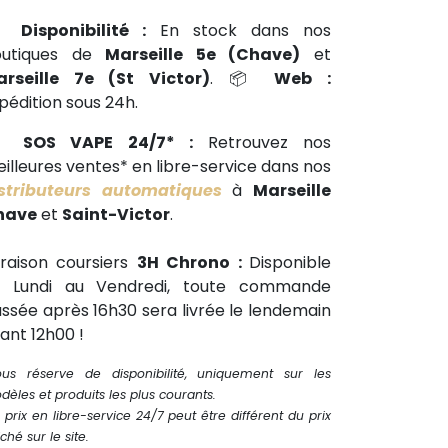
📍
Disponibilité :
En stock dans nos
outiques de
Marseille 5e (Chave)
et
arseille 7e (St Victor)
. 📦
Web :
pédition sous 24h.
🕒
SOS VAPE 24/7* :
Retrouvez nos
illeures ventes* en libre-service dans nos
stributeurs automatiques
à
Marseille
have
et
Saint-Victor
.
vraison coursiers
3H Chrono :
Disponible
u Lundi au Vendredi, toute commande
ssée après 16h30 sera livrée le lendemain
ant 12h00 !
ous réserve de disponibilité, uniquement sur les
èles et produits les plus courants.
 prix en libre-service 24/7 peut être différent du prix
iché sur le site.