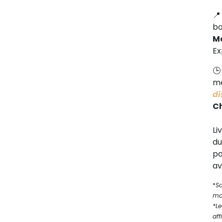
b
M
Ex
me
di
C
Li
d
pa
av
*
S
mod
*Le
aff