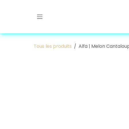
Se rendre au contenu
Tous les produits
Alfa | Melon Cantalou