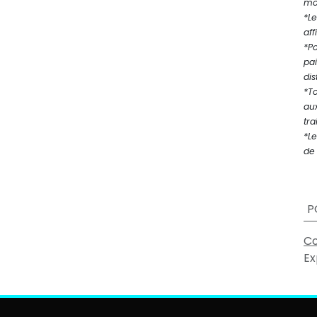
mod
*Le
aff
*P
pa
dis
*T
au
tra
*Le
de 
P
Co
Ex