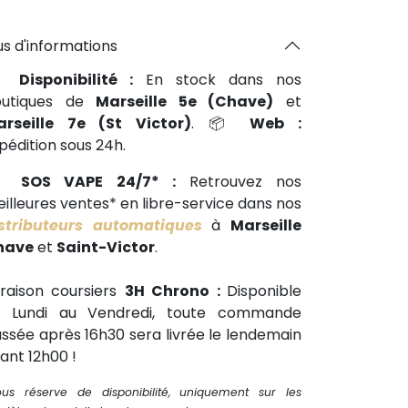
us d'informations
📍
Disponibilité :
En stock dans nos
outiques de
Marseille 5e (Chave)
et
arseille 7e (St Victor)
. 📦
Web :
pédition sous 24h.
🕒
SOS VAPE 24/7* :
Retrouvez nos
illeures ventes* en libre-service dans nos
stributeurs automatiques
à
Marseille
have
et
Saint-Victor
.
vraison coursiers
3H Chrono :
Disponible
u Lundi au Vendredi, toute commande
ssée après 16h30 sera livrée le lendemain
ant 12h00 !
ous réserve de disponibilité, uniquement sur les