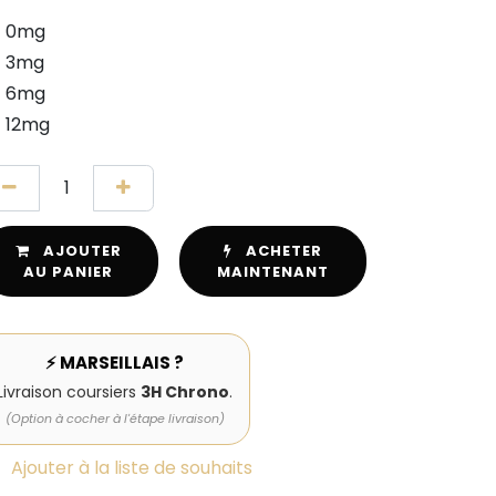
0mg
3mg
6mg
12mg
AJOUTER
ACHETER
AU PANIER
MAINTENANT
⚡ MARSEILLAIS ?
Livraison coursiers
3H Chrono
.
(Option à cocher à l'étape livraison)
Ajouter à la liste de souhaits