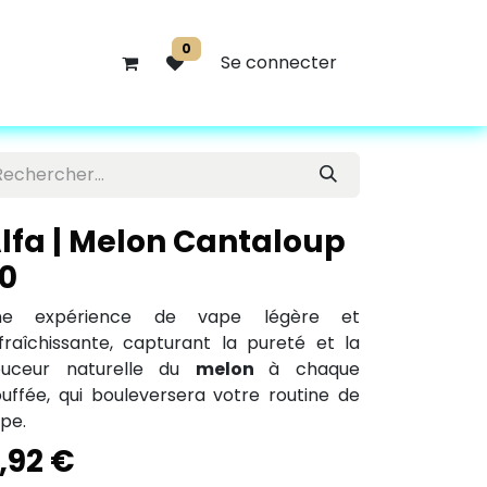
0
Se connecter
lfa | Melon Cantaloup
0
ne expérience de vape légère et
fraîchissante, capturant la pureté et la
ouceur naturelle du
melon
à chaque
uffée, qui bouleversera votre routine de
pe.
,92
€