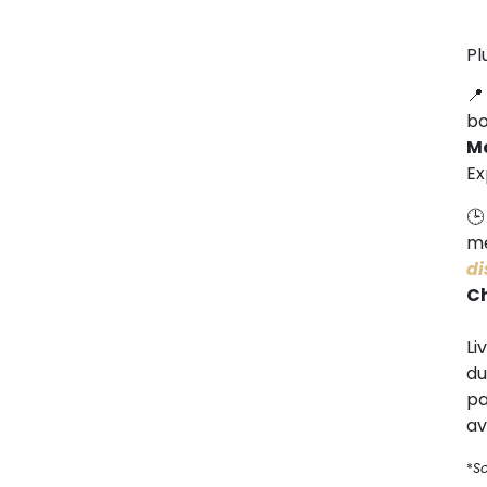
Pl
b
M
Ex
me
di
C
Li
d
pa
av
*
S