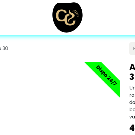
p 30
A
Dispo 24/7
3
U
ra
d
bo
va
4