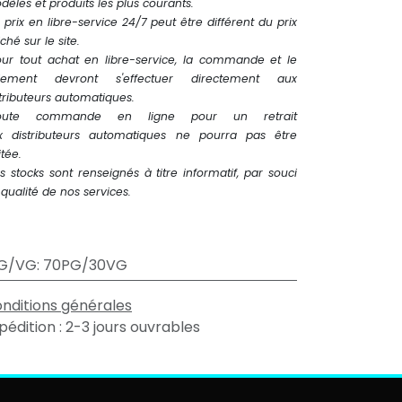
èles et produits les plus courants.
 prix en libre-service 24/7 peut être différent du prix
iché sur le site.
our tout achat en libre-service, la commande et le
iement devront s'effectuer directement aux
tributeurs automatiques.
oute commande en ligne pour un retrait
x distributeurs automatiques ne pourra pas être
itée.
s stocks sont renseignés à titre informatif, par souci
qualité de nos services.
G/VG
:
70PG/30VG
nditions générales
pédition : 2-3 jours ouvrables