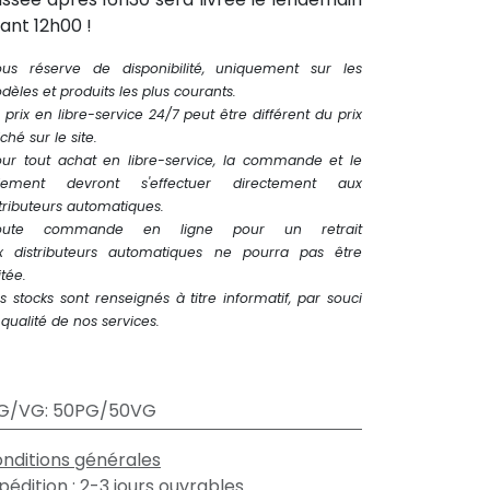
ant 12h00 !
ous réserve de disponibilité, uniquement sur les
èles et produits les plus courants.
 prix en libre-service 24/7 peut être différent du prix
iché sur le site.
our tout achat en libre-service, la commande et le
iement devront s'effectuer directement aux
tributeurs automatiques.
oute commande en ligne pour un retrait
x distributeurs automatiques ne pourra pas être
itée.
s stocks sont renseignés à titre informatif, par souci
qualité de nos services.
G/VG
:
50PG/50VG
nditions générales
pédition : 2-3 jours ouvrables