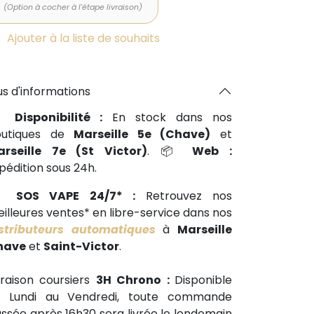
(Option à cocher à l'étape livraison)
Ajouter à la liste de souhaits
us d'informations
📍
Disponibilité :
En stock dans nos
outiques de
Marseille 5e (Chave)
et
arseille 7e (St Victor)
. 📦
Web :
pédition sous 24h.
🕒
SOS VAPE 24/7* :
Retrouvez nos
illeures ventes* en libre-service dans nos
stributeurs automatiques
à
Marseille
have
et
Saint-Victor
.
vraison coursiers
3H Chrono :
Disponible
u Lundi au Vendredi, toute commande
ssée après 16h30 sera livrée le lendemain