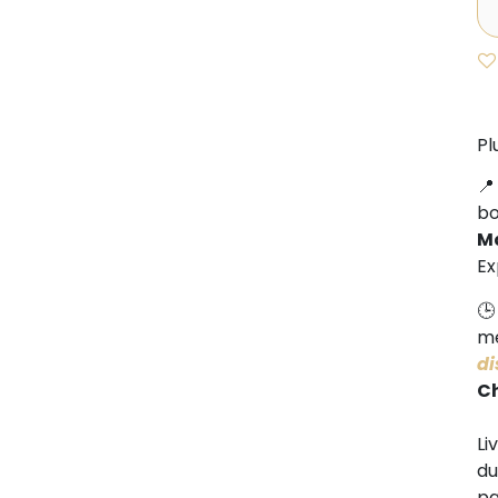
Pl
b
M
Ex
me
di
C
Li
d
pa