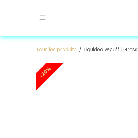
Se rendre au contenu
Tous les produits
Liquideo Wpuff | Gross
-20%