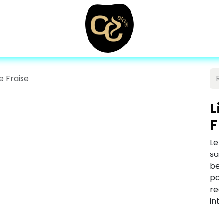
e Fraise
L
F
Le
s
be
p
r
in