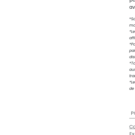
av
*
S
mod
*Le
aff
*P
pa
dis
*T
au
tra
*Le
de 
P
Co
Ex