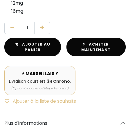
12mg
16mg
AJOUTER AU
ACHETER
PANIER
MAINTENANT
⚡ MARSEILLAIS ?
Livraison coursiers
3H Chrono
.
(Option à cocher à l'étape livraison)
Ajouter à la liste de souhaits
Plus d'informations