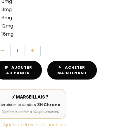
0mg
3mg
6mg
12mg
16mg
AJOUTER
ACHETER
AU PANIER
MAINTENANT
⚡ MARSEILLAIS ?
Livraison coursiers
3H Chrono
.
(Option à cocher à l'étape livraison)
Ajouter à la liste de souhaits