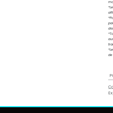
mod
*Le
aff
*P
pa
dis
*T
au
tra
*Le
de 
P
Co
Ex