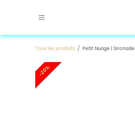
Se rendre au contenu
Tous les produits
Petit Nuage | Sironade
-20%