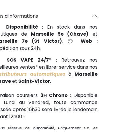
us d'informations
📍
Disponibilité :
En stock dans nos
outiques de
Marseille 5e (Chave)
et
arseille 7e (St Victor)
. 📦
Web :
pédition sous 24h.
🕒
SOS VAPE 24/7* :
Retrouvez nos
illeures ventes* en libre-service dans nos
stributeurs automatiques
à
Marseille
have
et
Saint-Victor
.
vraison coursiers
3H Chrono :
Disponible
u Lundi au Vendredi, toute commande
ssée après 16h30 sera livrée le lendemain
ant 12h00 !
ous réserve de disponibilité, uniquement sur les