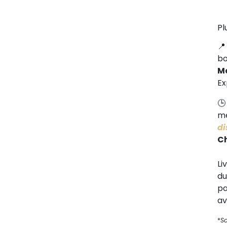
Pl
b
M
Ex
me
di
C
Li
d
pa
av
*
S