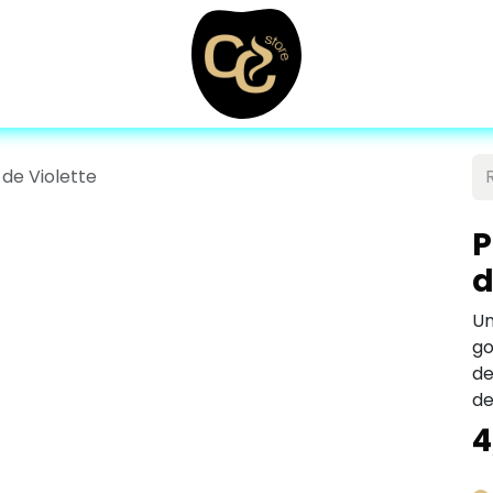
 de Violette
P
d
Un
go
de
de
4