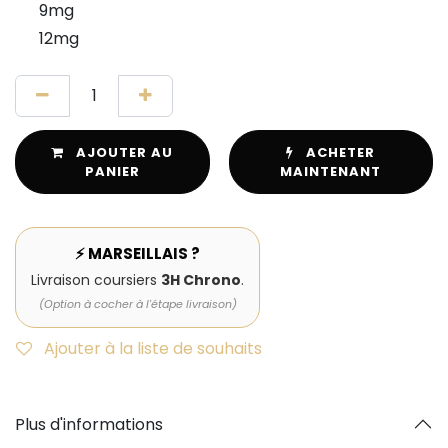
9mg
12mg
AJOUTER AU
ACHETER
PANIER
MAINTENANT
⚡ MARSEILLAIS ?
Livraison coursiers
3H Chrono
.
(Option à cocher à l'étape livraison)
Ajouter à la liste de souhaits
Plus d'informations