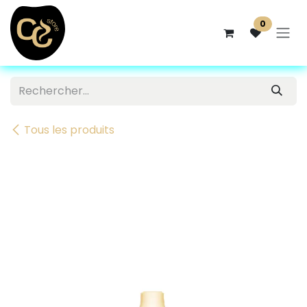
Se rendre au contenu
0
Tous les produits