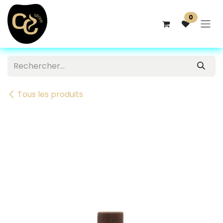
Se rendre au contenu
0
Tous les produits