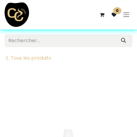
Se rendre au contenu
0
Tous les produits