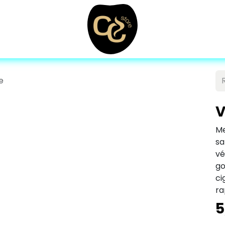
e
V
Me
sa
v
g
ci
ra
5