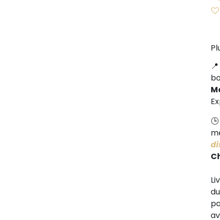
Pl
b
M
Ex
me
di
C
Li
d
pa
av