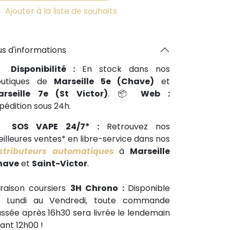
Ajouter à la liste de souhaits
us d'informations
📍
Disponibilité :
En stock dans nos
outiques de
Marseille 5e (Chave)
et
arseille 7e (St Victor)
. 📦
Web :
pédition sous 24h.
🕒
SOS VAPE 24/7* :
Retrouvez nos
illeures ventes* en libre-service dans nos
stributeurs automatiques
à
Marseille
have
et
Saint-Victor
.
vraison coursiers
3H Chrono :
Disponible
u Lundi au Vendredi, toute commande
ssée après 16h30 sera livrée le lendemain
ant 12h00 !