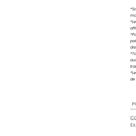
*
S
mod
*Le
aff
*P
pa
dis
*T
au
tra
*Le
de 
P
Co
Ex