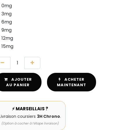
0mg
3mg
6mg
9mg
12mg
15mg
AJOUTER
ACHETER
AU PANIER
MAINTENANT
⚡ MARSEILLAIS ?
Livraison coursiers
3H Chrono
.
(Option à cocher à l'étape livraison)