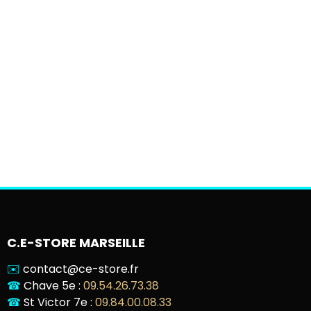
C.E-STORE MARSEILLE
✉️
contact@ce-store.fr
☎
Chave 5e :
09.54.26.73.38
☎
St Victor 7e :
09.84.00.08.33