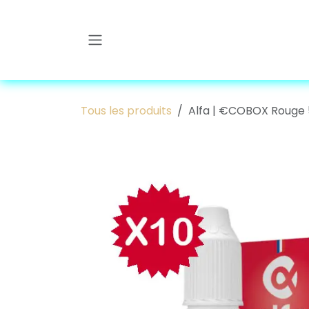
Se rendre au contenu
Tous les produits
Alfa | €COBOX Rouge