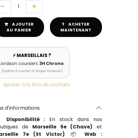
AJOUTER
ACHETER
AU PANIER
MAINTENANT
⚡ MARSEILLAIS ?
Livraison coursiers
3H Chrono
.
(Option à cocher à l'étape livraison)
Ajouter à la liste de souhaits
us d'informations
📍
Disponibilité :
En stock dans nos
outiques de
Marseille 5e (Chave)
et
arseille 7e (St Victor)
. 📦
Web :