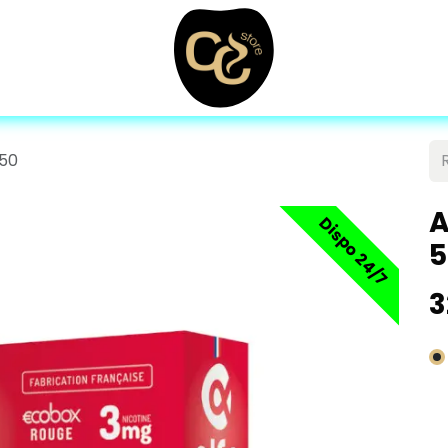
 50
A
Dispo 24/7
5
3