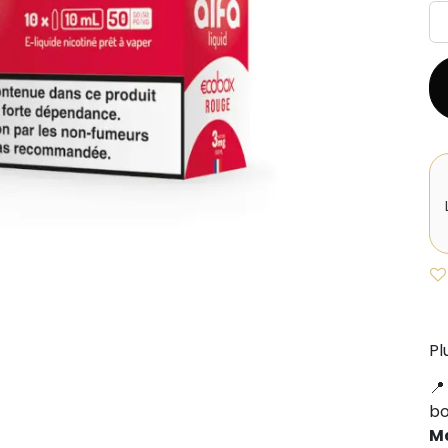
Pl
b
M