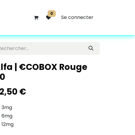
0
Se connecter
lfa | €COBOX Rouge
0
2,50
€
3mg
6mg
12mg