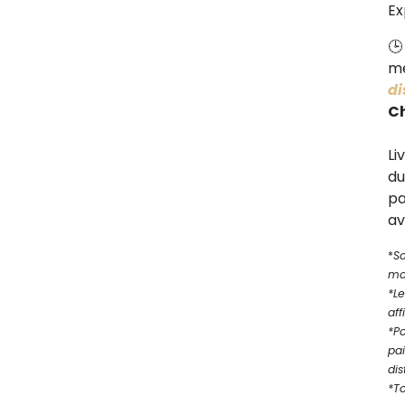
Ex
me
di
C
Li
d
pa
av
*
S
mod
*Le
aff
*P
pa
dis
*T