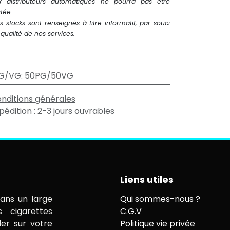
x distributeurs automatiques ne pourra pas être
itée.
s stocks sont renseignés à titre informatif, par souci
qualité de nos services.
G/VG
:
50PG/50VG
nditions générales
pédition : 2-3 jours ouvrables
Liens utiles
ans un large
Qui sommes-nous ?
s cigarettes
C.G.V
ler sur votre
Politique vie privée