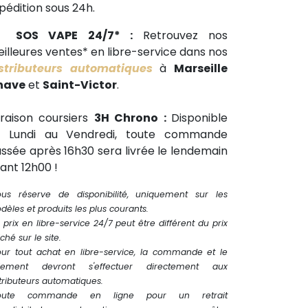
pédition sous 24h.
🕒
SOS VAPE 24/7* :
Retrouvez nos
illeures ventes* en libre-service dans nos
stributeurs automatiques
à
Marseille
have
et
Saint-Victor
.
vraison coursiers
3H Chrono :
Disponible
u Lundi au Vendredi, toute commande
ssée après 16h30 sera livrée le lendemain
ant 12h00 !
ous réserve de disponibilité, uniquement sur les
èles et produits les plus courants.
 prix en libre-service 24/7 peut être différent du prix
iché sur le site.
our tout achat en libre-service, la commande et le
iement devront s'effectuer directement aux
tributeurs automatiques.
oute commande en ligne pour un retrait