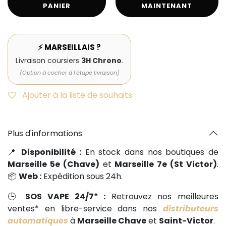
PANIER
MAINTENANT
⚡ MARSEILLAIS ?
Livraison coursiers
3H Chrono
.
(Option à cocher à l'étape livraison)
Ajouter à la liste de souhaits
Plus d'informations
📍
Disponibilité :
En stock dans nos boutiques de
Marseille 5e (Chave)
et
Marseille 7e (St Victor)
.
📦
Web :
Expédition sous 24h.
🕒
SOS VAPE 24/7* :
Retrouvez nos meilleures
ventes* en libre-service dans nos
distributeurs
automatiques
à
Marseille Chave
et
Saint-Victor
.