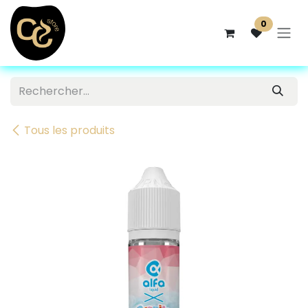
Se rendre au contenu
0
Tous les produits