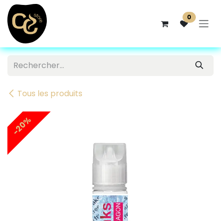
Se rendre au contenu
0
Tous les produits
-20%