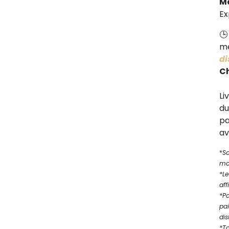
M
Ex
me
di
C
Li
d
pa
av
*
S
mod
*Le
aff
*P
pa
dis
*T