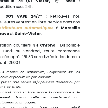
arseille 7e (St Victor)
. 📦
Web :
pédition sous 24h.
🕒
SOS VAPE 24/7* :
Retrouvez nos
illeures ventes* en libre-service dans nos
stributeurs automatiques
à
Marseille
have
et
Saint-Victor
.
vraison coursiers
3H Chrono :
Disponible
u Lundi au Vendredi, toute commande
ssée après 16h30 sera livrée le lendemain
ant 12h00 !
ous réserve de disponibilité, uniquement sur les
èles et produits les plus courants.
 prix en libre-service 24/7 peut être différent du prix
iché sur le site.
our tout achat en libre-service, la commande et le
iement devront s'effectuer directement aux
tributeurs automatiques.
oute commande en ligne pour un retrait