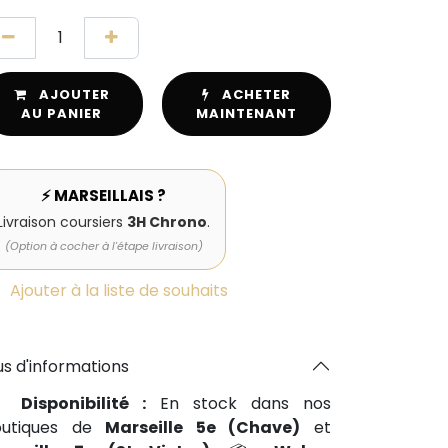
AJOUTER
ACHETER
AU PANIER
MAINTENANT
⚡ MARSEILLAIS ?
Livraison coursiers
3H Chrono
.
(Option à cocher à l'étape livraison)
Ajouter à la liste de souhaits
us d'informations
📍
Disponibilité :
En stock dans nos
outiques de
Marseille 5e (Chave)
et