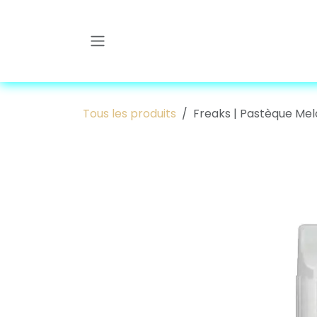
Se rendre au contenu
Tous les produits
Freaks | Pastèque Me