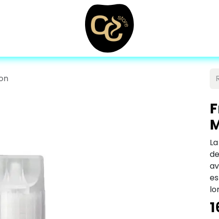
lon
F
M
La
d
av
es
lo
1