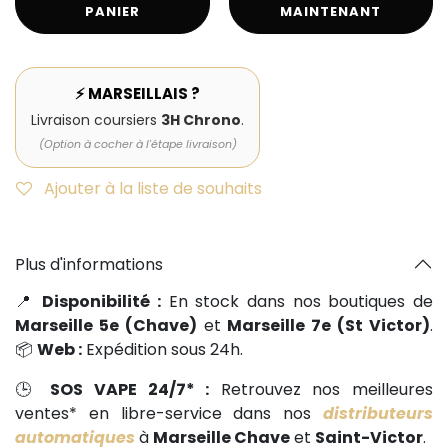
PANIER
MAINTENANT
⚡ MARSEILLAIS ?
Livraison coursiers
3H Chrono
.
(Option à cocher à l'étape livraison)
Ajouter à la liste de souhaits
Plus d'informations
📍
Disponibilité :
En stock dans nos boutiques de
Marseille 5e (Chave)
et
Marseille 7e (St Victor)
.
📦
Web :
Expédition sous 24h.
🕒
SOS VAPE 24/7* :
Retrouvez nos meilleures
ventes* en libre-service dans nos
distributeurs
automatiques
à
Marseille Chave
et
Saint-Victor
.