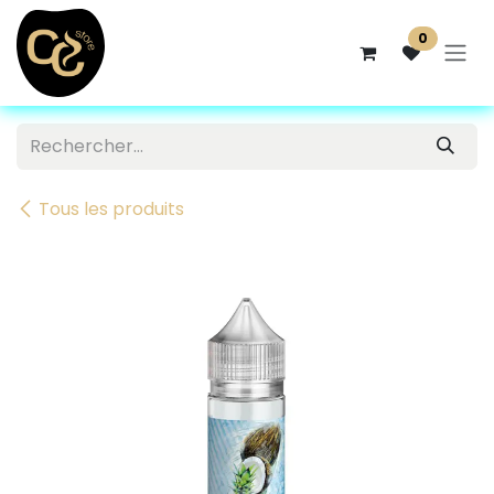
Se rendre au contenu
0
Tous les produits