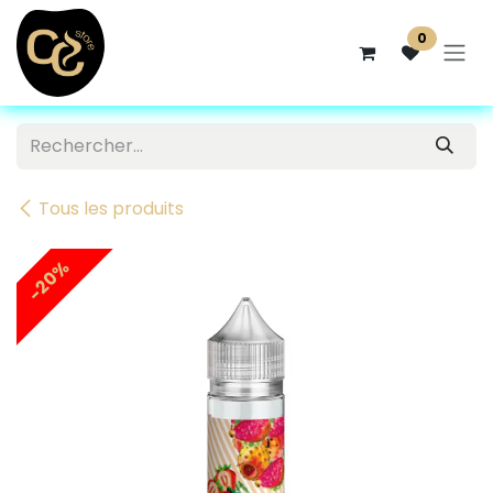
Se rendre au contenu
0
Tous les produits
-20%