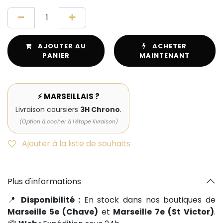
AJOUTER AU
ACHETER
PANIER
MAINTENANT
⚡ MARSEILLAIS ?
Livraison coursiers
3H Chrono
.
(Option à cocher à l'étape livraison)
Ajouter à la liste de souhaits
Plus d'informations
📍
Disponibilité :
En stock dans nos boutiques de
Marseille 5e (Chave)
et
Marseille 7e (St Victor)
.