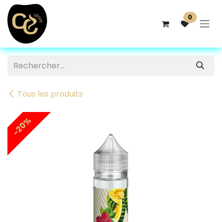
Se rendre au contenu
0
Tous les produits
-20%