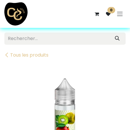
Se rendre au contenu
0
Tous les produits