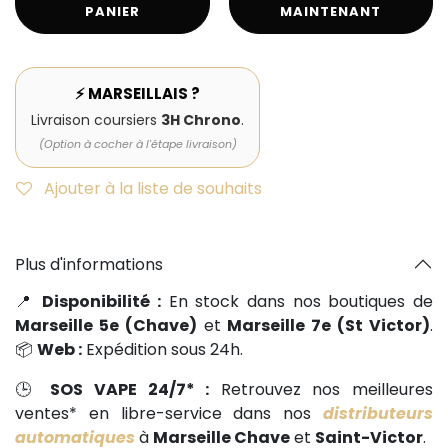
PANIER
MAINTENANT
⚡ MARSEILLAIS ?
Livraison coursiers
3H Chrono
.
(Option à cocher à l'étape livraison)
Ajouter à la liste de souhaits
Plus d'informations
📍
Disponibilité :
En stock dans nos boutiques de
Marseille 5e (Chave)
et
Marseille 7e (St Victor)
.
📦
Web :
Expédition sous 24h.
🕒
SOS VAPE 24/7* :
Retrouvez nos meilleures
ventes* en libre-service dans nos
distributeurs
automatiques
à
Marseille Chave
et
Saint-Victor
.