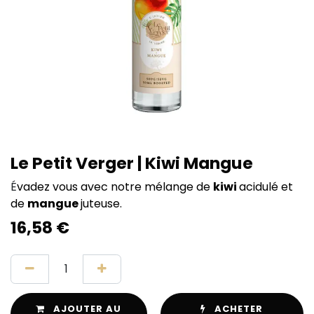
Le Petit Verger | Kiwi Mangue
É
vadez vous avec notre mélange de
kiwi
acidulé et
de
mangue
juteuse.
16,58
€
AJOUTER AU
ACHETER