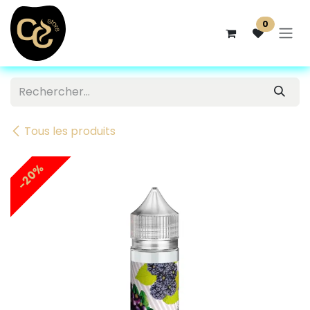
Se rendre au contenu
0
Tous les produits
-20%