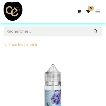
Se rendre au contenu
0
Tous les produits