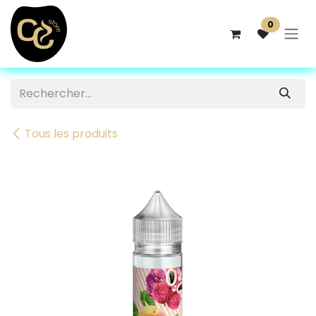
Se rendre au contenu
0
Tous les produits