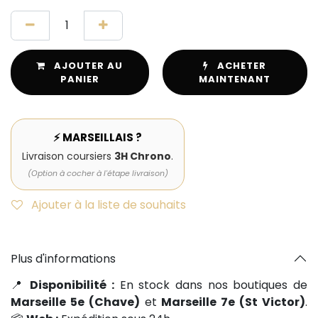
AJOUTER AU
ACHETER
PANIER
MAINTENANT
⚡ MARSEILLAIS ?
Livraison coursiers
3H Chrono
.
(Option à cocher à l'étape livraison)
Ajouter à la liste de souhaits
Plus d'informations
📍
Disponibilité :
En stock dans nos boutiques de
Marseille 5e (Chave)
et
Marseille 7e (St Victor)
.