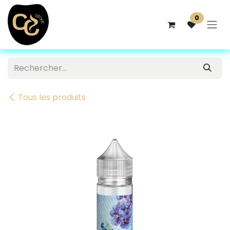
Se rendre au contenu
0
Tous les produits