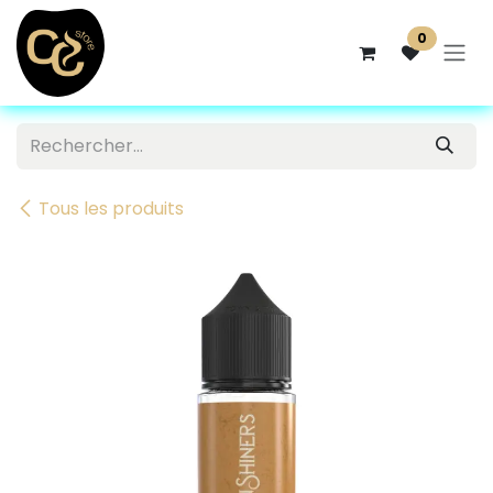
Se rendre au contenu
0
Tous les produits