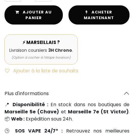
AJOUTER AU
ACHETER
PANIER
MAINTENANT
⚡ MARSEILLAIS ?
Livraison coursiers
3H Chrono
.
(Option à cocher à l'étape livraison)
Ajouter à la liste de souhaits
Plus d'informations
📍
Disponibilité :
En stock dans nos boutiques de
Marseille 5e (Chave)
et
Marseille 7e (St Victor)
.
📦
Web :
Expédition sous 24h.
🕒
SOS VAPE 24/7* :
Retrouvez nos meilleures