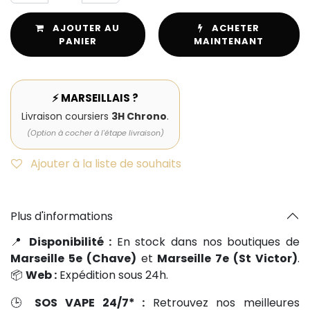
AJOUTER AU
ACHETER
PANIER
MAINTENANT
⚡ MARSEILLAIS ?
Livraison coursiers
3H Chrono
.
(Option à cocher à l'étape livraison)
Ajouter à la liste de souhaits
Plus d'informations
📍
Disponibilité :
En stock dans nos boutiques de
Marseille 5e (Chave)
et
Marseille 7e (St Victor)
.
📦
Web :
Expédition sous 24h.
🕒
SOS VAPE 24/7* :
Retrouvez nos meilleures