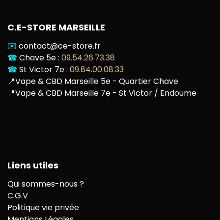
C.E-STORE MARSEILLE
✉️
contact@ce-store.fr
☎
Chave 5e :
09.54.26.73.38
☎
St Victor 7e :
09.84.00.08.33
📍
Vape & CBD Marseille 5e - Quartier Chave
📍
Vape & CBD Marseille 7e - St Victor / Endoume
Liens utiles
Qui sommes-nous ?
C.G.V
Politique vie privée
Mentions Légales