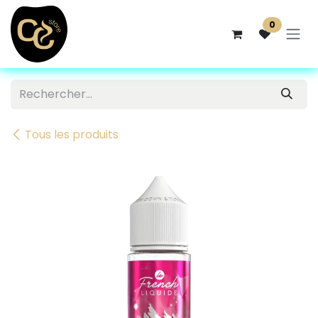
Se rendre au contenu
0
Tous les produits