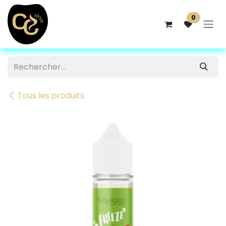
Se rendre au contenu
0
Tous les produits