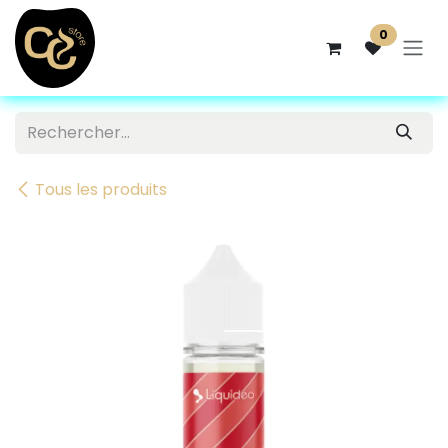
Se rendre au contenu
0
Tous les produits