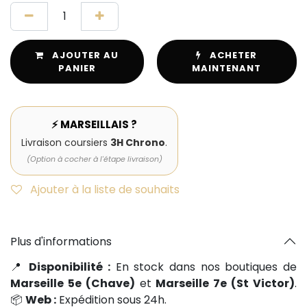
AJOUTER AU
ACHETER
PANIER
MAINTENANT
⚡ MARSEILLAIS ?
Livraison coursiers
3H Chrono
.
(Option à cocher à l'étape livraison)
Ajouter à la liste de souhaits
Plus d'informations
📍
Disponibilité :
En stock dans nos boutiques de
Marseille 5e (Chave)
et
Marseille 7e (St Victor)
.
📦
Web :
Expédition sous 24h.