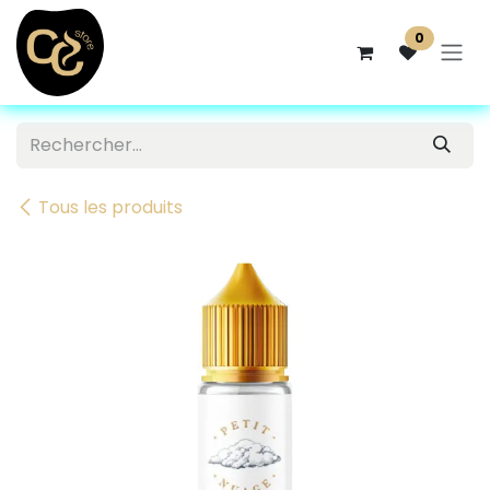
Se rendre au contenu
0
Tous les produits