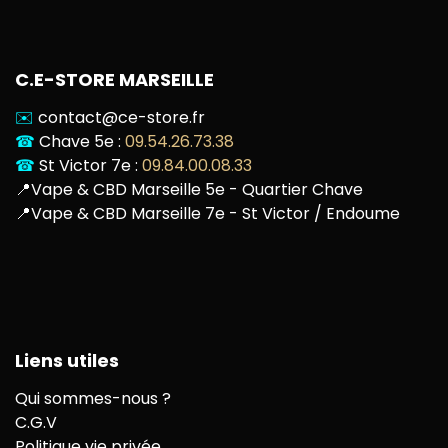
C.E-STORE MARSEILLE
✉️
contact@ce-store.fr
☎
Chave 5e :
09.54.26.73.38
☎
St Victor 7e :
09.84.00.08.33
📍
Vape & CBD Marseille 5e - Quartier Chave
📍
Vape & CBD Marseille 7e - St Victor / Endoume
Liens utiles
Qui sommes-nous ?
C.G.V
Politique vie privée