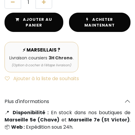
AJOUTER AU
ACHETER
PANIER
MAINTENANT
⚡ MARSEILLAIS ?
Livraison coursiers
3H Chrono
.
(Option à cocher à l'étape livraison)
Ajouter à la liste de souhaits
Plus d'informations
📍
Disponibilité :
En stock dans nos boutiques de
Marseille 5e (Chave)
et
Marseille 7e (St Victor)
.
📦
Web :
Expédition sous 24h.