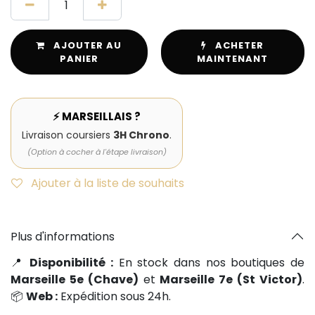
AJOUTER AU
ACHETER
PANIER
MAINTENANT
⚡ MARSEILLAIS ?
Livraison coursiers
3H Chrono
.
(Option à cocher à l'étape livraison)
Ajouter à la liste de souhaits
Plus d'informations
📍
Disponibilité :
En stock dans nos boutiques de
Marseille 5e (Chave)
et
Marseille 7e (St Victor)
.
📦
Web :
Expédition sous 24h.