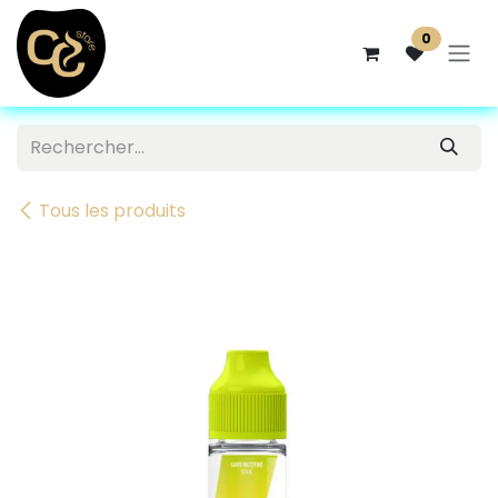
Se rendre au contenu
0
Tous les produits