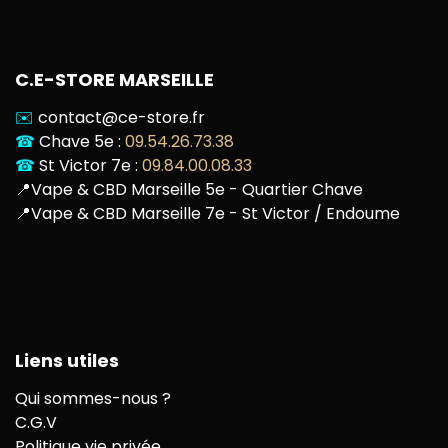
C.E-STORE MARSEILLE
✉️
contact@ce-store.fr
☎
Chave 5e :
09.54.26.73.38
☎
St Victor 7e :
09.84.00.08.33
📍
Vape & CBD Marseille 5e - Quartier Chave
📍
Vape & CBD Marseille 7e - St Victor / Endoume
Liens utiles
Qui sommes-nous ?
C.G.V
Politique vie privée