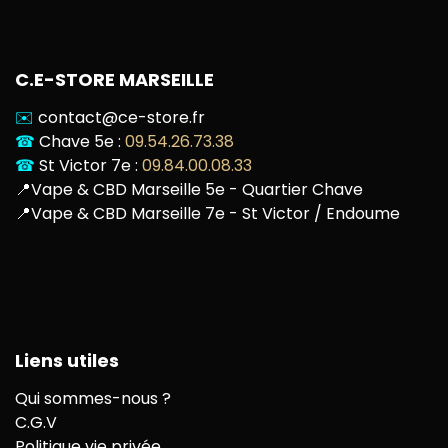
C.E-STORE MARSEILLE
✉️
contact@ce-store.fr
☎
Chave 5e :
09.54.26.73.38
☎
St Victor 7e :
09.84.00.08.33
📍
Vape & CBD Marseille 5e - Quartier Chave
📍
Vape & CBD Marseille 7e - St Victor / Endoume
Liens utiles
Qui sommes-nous ?
C.G.V
Politique vie privée