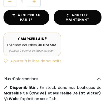
AJOUTER AU
ACHETER
PANIER
MAINTENANT
⚡ MARSEILLAIS ?
Livraison coursiers
3H Chrono
.
(Option à cocher à l'étape livraison)
Ajouter à la liste de souhaits
Plus d'informations
📍
Disponibilité :
En stock dans nos boutiques de
Marseille 5e (Chave)
et
Marseille 7e (St Victor)
.
📦
Web :
Expédition sous 24h.