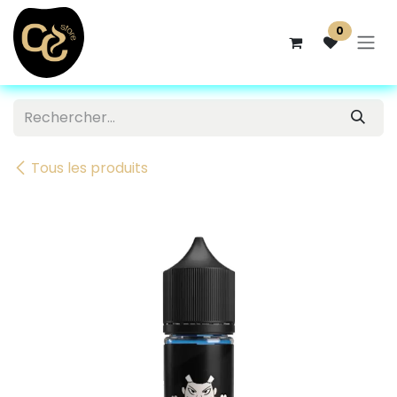
Se rendre au contenu
0
Tous les produits