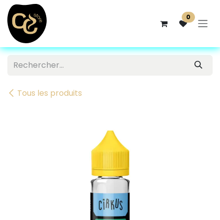
Se rendre au contenu
0
Tous les produits