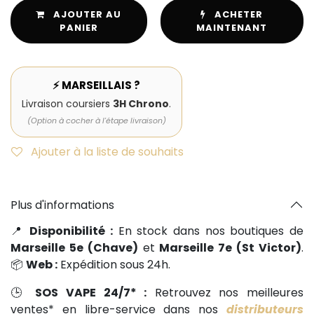
AJOUTER AU
ACHETER
PANIER
MAINTENANT
⚡ MARSEILLAIS ?
Livraison coursiers
3H Chrono
.
(Option à cocher à l'étape livraison)
Ajouter à la liste de souhaits
Plus d'informations
📍
Disponibilité :
En stock dans nos boutiques de
Marseille 5e (Chave)
et
Marseille 7e (St Victor)
.
📦
Web :
Expédition sous 24h.
🕒
SOS VAPE 24/7* :
Retrouvez nos meilleures
ventes* en libre-service dans nos
distributeurs