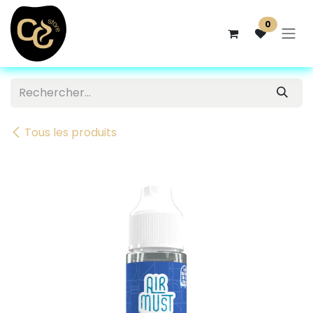
Se rendre au contenu
0
Tous les produits