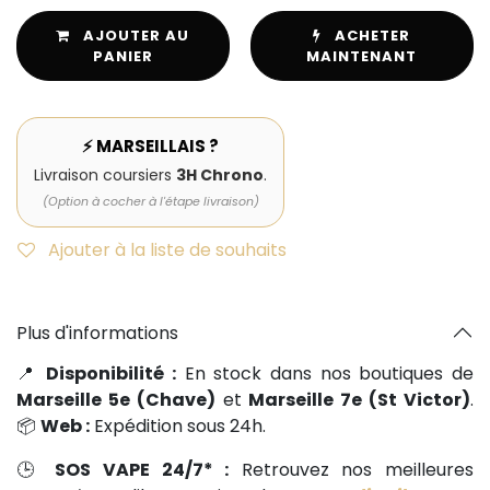
AJOUTER AU
ACHETER
PANIER
MAINTENANT
⚡ MARSEILLAIS ?
Livraison coursiers
3H Chrono
.
(Option à cocher à l'étape livraison)
Ajouter à la liste de souhaits
Plus d'informations
📍
Disponibilité :
En stock dans nos boutiques de
Marseille 5e (Chave)
et
Marseille 7e (St Victor)
.
📦
Web :
Expédition sous 24h.
🕒
SOS VAPE 24/7* :
Retrouvez nos meilleures