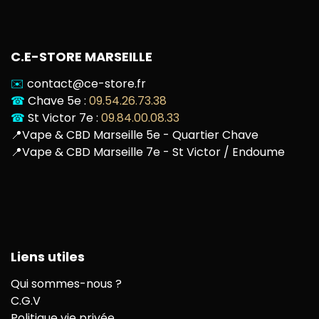
C.E-STORE MARSEILLE
✉️
contact@ce-store.fr
☎
Chave 5e :
09.54.26.73.38
☎
St Victor 7e :
09.84.00.08.33
📍
Vape & CBD Marseille 5e - Quartier Chave
📍
Vape & CBD Marseille 7e - St Victor / Endoume
Liens utiles
Qui sommes-nous ?
C.G.V
Politique vie privée