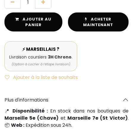
AJOUTER AU
ACHETER
PANIER
MAINTENANT
⚡ MARSEILLAIS ?
Livraison coursiers
3H Chrono
.
(Option à cocher à l'étape livraison)
Ajouter à la liste de souhaits
Plus d'informations
📍
Disponibilité :
En stock dans nos boutiques de
Marseille 5e (Chave)
et
Marseille 7e (St Victor)
.
📦
Web :
Expédition sous 24h.