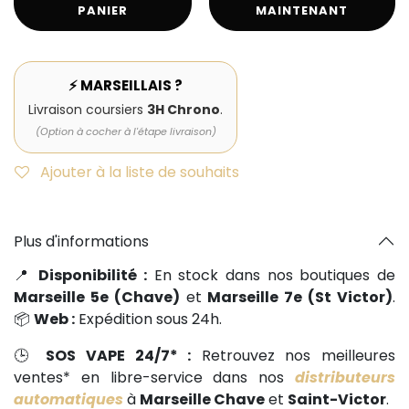
PANIER
MAINTENANT
⚡ MARSEILLAIS ?
Livraison coursiers
3H Chrono
.
(Option à cocher à l'étape livraison)
Ajouter à la liste de souhaits
Plus d'informations
📍
Disponibilité :
En stock dans nos boutiques de
Marseille 5e (Chave)
et
Marseille 7e (St Victor)
.
📦
Web :
Expédition sous 24h.
🕒
SOS VAPE 24/7* :
Retrouvez nos meilleures
ventes* en libre-service dans nos
distributeurs
automatiques
à
Marseille Chave
et
Saint-Victor
.