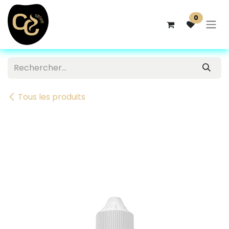
Se rendre au contenu
0
Tous les produits