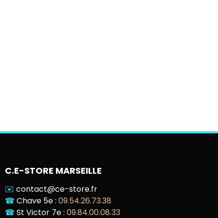
C.E-STORE MARSEILLE
✉️
contact@ce-store.fr
☎
Chave 5e :
09.54.26.73.38
☎
St Victor 7e :
09.84.00.08.33