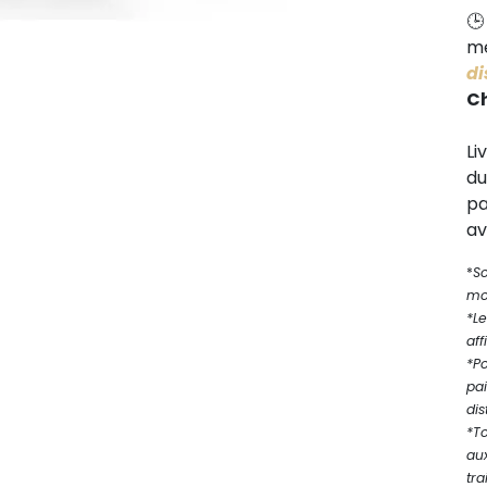
me
di
C
Li
d
pa
av
*
S
mod
*Le
aff
*P
pa
dis
*T
au
tra