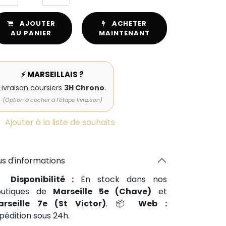
AJOUTER
ACHETER
AU PANIER
MAINTENANT
⚡ MARSEILLAIS ?
Livraison coursiers
3H Chrono
.
(Option à cocher à l'étape livraison)
Ajouter à la liste de souhaits
us d'informations
📍
Disponibilité :
En stock dans nos
outiques de
Marseille 5e (Chave)
et
arseille 7e (St Victor)
. 📦
Web :
pédition sous 24h.