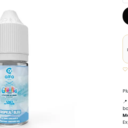
Pl
b
M
Ex