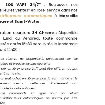
🕒
SOS VAPE 24/7* :
Retrouvez nos
illeures ventes* en libre-service dans nos
stributeurs automatiques
à
Marseille
have
et
Saint-Victor
.
vraison coursiers
3H Chrono :
Disponible
u Lundi au Vendredi, toute commande
ssée après 16h30 sera livrée le lendemain
ant 12h00 !
ous réserve de disponibilité, uniquement sur les
èles et produits les plus courants.
 prix en libre-service 24/7 peut être différent du prix
iché sur le site.
our tout achat en libre-service, la commande et le
iement devront s'effectuer directement aux
tributeurs automatiques.
oute commande en ligne pour un retrait
x distributeurs automatiques ne pourra pas être
itée.