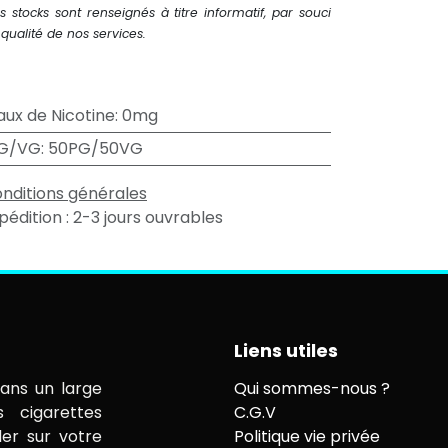
s stocks sont renseignés à titre informatif, par souci
qualité de nos services.
aux de Nicotine
:
0mg
G/VG
:
50PG/50VG
nditions générales
pédition : 2-3 jours ouvrables
Liens utiles
ans un large
Qui sommes-nous ?
s cigarettes
C.G.V
ler sur votre
Politique vie privée