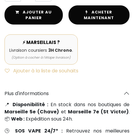
AJOUTER AU
ACHETER
PANIER
MAINTENANT
⚡ MARSEILLAIS ?
Livraison coursiers
3H Chrono
.
(Option à cocher à l'étape livraison)
Ajouter à la liste de souhaits
Plus d'informations
📍
Disponibilité :
En stock dans nos boutiques de
Marseille 5e (Chave)
et
Marseille 7e (St Victor)
.
📦
Web :
Expédition sous 24h.
🕒
SOS VAPE 24/7* :
Retrouvez nos meilleures