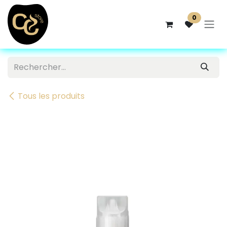
Se rendre au contenu
0
Tous les produits