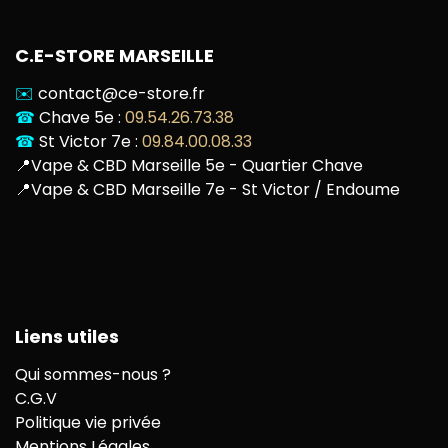
C.E-STORE MARSEILLE
✉️
contact@ce-store.fr
☎
Chave 5e :
09.54.26.73.38
☎
St Victor 7e :
09.84.00.08.33
📍
Vape & CBD Marseille 5e - Quartier Chave
📍
Vape & CBD Marseille 7e - St Victor / Endoume
Liens utiles
Qui sommes-nous ?
C.G.V
Politique vie privée
Mentions Légales