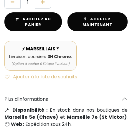
AJOUTER AU
ACHETER
PANIER
MAINTENANT
⚡ MARSEILLAIS ?
Livraison coursiers
3H Chrono
.
(Option à cocher à l'étape livraison)
Ajouter à la liste de souhaits
Plus d'informations
📍
Disponibilité :
En stock dans nos boutiques de
Marseille 5e (Chave)
et
Marseille 7e (St Victor)
.
📦
Web :
Expédition sous 24h.