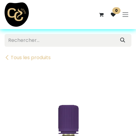
Se rendre au contenu
0
Tous les produits