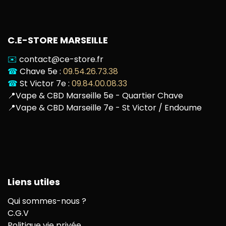
C.E-STORE MARSEILLE
✉️
contact@ce-store.fr
☎
Chave 5e :
09.54.26.73.38
☎
St Victor 7e :
09.84.00.08.33
📍
Vape & CBD Marseille 5e - Quartier Chave
📍
Vape & CBD Marseille 7e - St Victor / Endoume
Liens utiles
Qui sommes-nous ?
C.G.V
Politique vie privée