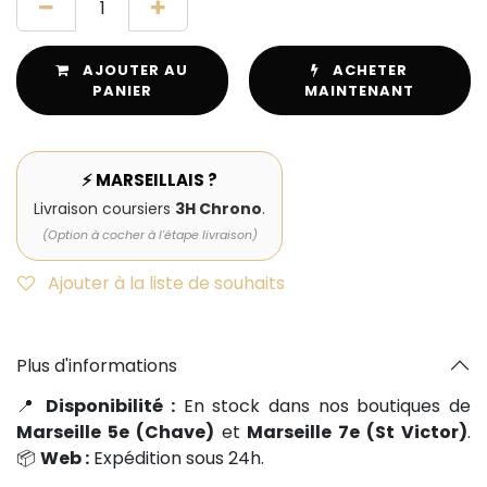
AJOUTER AU
ACHETER
PANIER
MAINTENANT
⚡ MARSEILLAIS ?
Livraison coursiers
3H Chrono
.
(Option à cocher à l'étape livraison)
Ajouter à la liste de souhaits
Plus d'informations
📍
Disponibilité :
En stock dans nos boutiques de
Marseille 5e (Chave)
et
Marseille 7e (St Victor)
.
📦
Web :
Expédition sous 24h.