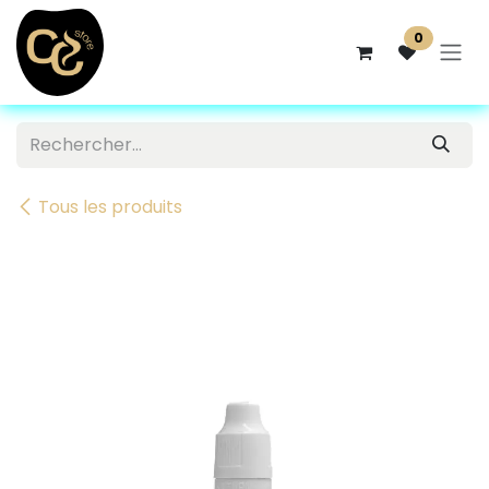
Se rendre au contenu
0
Tous les produits