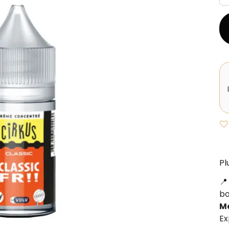
Pl
b
M
Ex