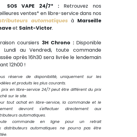
🕒
SOS VAPE 24/7* :
Retrouvez nos
illeures ventes* en libre-service dans nos
stributeurs automatiques
à
Marseille
have
et
Saint-Victor
.
vraison coursiers
3H Chrono :
Disponible
u Lundi au Vendredi, toute commande
ssée après 16h30 sera livrée le lendemain
ant 12h00 !
ous réserve de disponibilité, uniquement sur les
èles et produits les plus courants.
 prix en libre-service 24/7 peut être différent du prix
iché sur le site.
our tout achat en libre-service, la commande et le
iement devront s'effectuer directement aux
tributeurs automatiques.
oute commande en ligne pour un retrait
x distributeurs automatiques ne pourra pas être
itée.