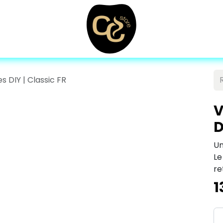
 DIY | Classic FR
V
D
Un
Le
re
1