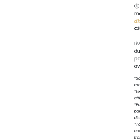
me
di
C
Li
d
pa
av
*
S
mod
*Le
aff
*P
pa
dis
*T
au
tra