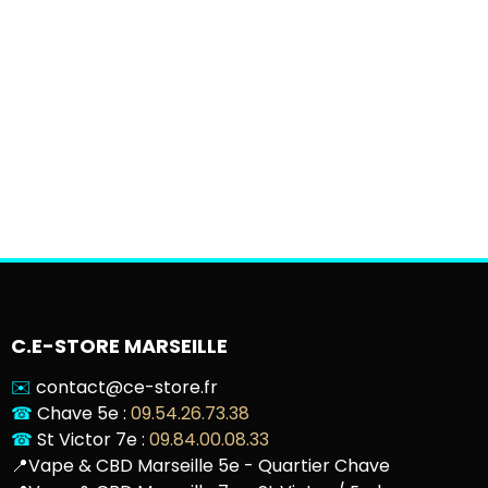
C.E-STORE MARSEILLE
✉️
contact@ce-store.fr
☎
Chave 5e :
09.54.26.73.38
☎
St Victor 7e :
09.84.00.08.33
📍
Vape & CBD Marseille 5e - Quartier Chave