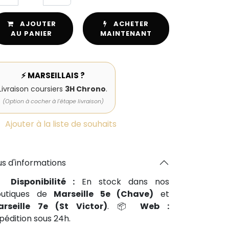
AJOUTER
ACHETER
AU PANIER
MAINTENANT
⚡ MARSEILLAIS ?
Livraison coursiers
3H Chrono
.
(Option à cocher à l'étape livraison)
Ajouter à la liste de souhaits
us d'informations
📍
Disponibilité :
En stock dans nos
outiques de
Marseille 5e (Chave)
et
arseille 7e (St Victor)
. 📦
Web :
pédition sous 24h.