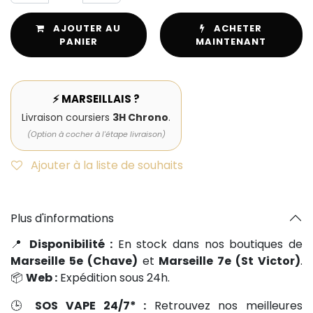
AJOUTER AU
ACHETER
PANIER
MAINTENANT
⚡ MARSEILLAIS ?
Livraison coursiers
3H Chrono
.
(Option à cocher à l'étape livraison)
Ajouter à la liste de souhaits
Plus d'informations
📍
Disponibilité :
En stock dans nos boutiques de
Marseille 5e (Chave)
et
Marseille 7e (St Victor)
.
📦
Web :
Expédition sous 24h.
🕒
SOS VAPE 24/7* :
Retrouvez nos meilleures