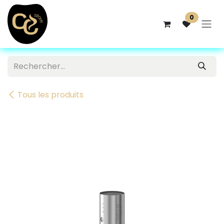
Se rendre au contenu
0
Tous les produits