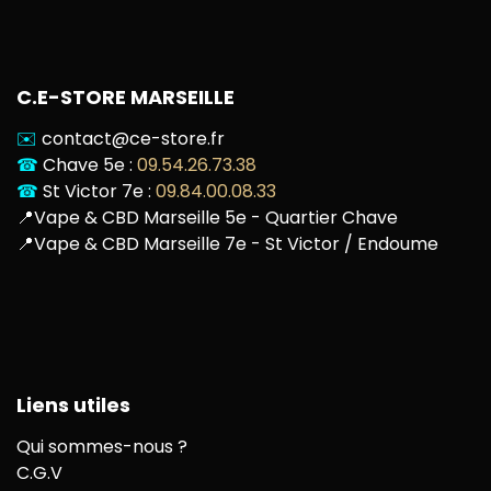
C.E-STORE MARSEILLE
✉️
contact@ce-store.fr
☎
Chave 5e :
09.54.26.73.38
☎
St Victor 7e :
09.84.00.08.33
📍
Vape & CBD Marseille 5e - Quartier Chave
📍
Vape & CBD Marseille 7e - St Victor / Endoume
Liens utiles
Qui sommes-nous ?
C.G.V