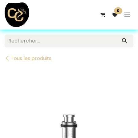
Se rendre au contenu
0
Tous les produits