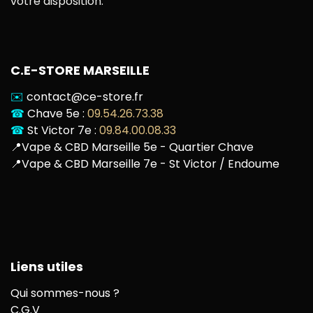
votre disposition.
C.E-STORE MARSEILLE
✉️
contact@ce-store.fr
☎
Chave 5e :
09.54.26.73.38
☎
St Victor 7e :
09.84.00.08.33
📍
Vape & CBD Marseille 5e - Quartier Chave
📍
Vape & CBD Marseille 7e - St Victor / Endoume
Liens utiles
Qui sommes-nous ?
C.G.V