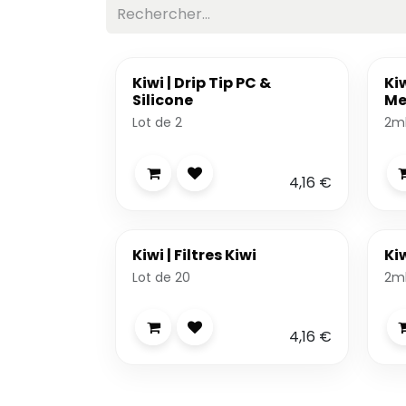
Kiwi | Drip Tip PC &
Ki
Silicone
Me
Lot de 2
2ml
4,16
€
Kiwi | Filtres Kiwi
Ki
Lot de 20
2ml
4,16
€