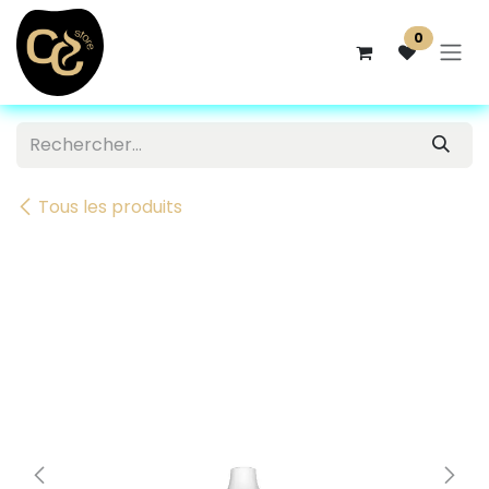
Se rendre au contenu
0
Tous les produits