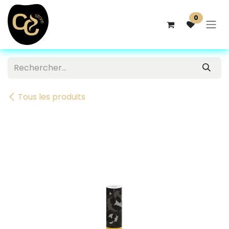
Se rendre au contenu
0
Tous les produits