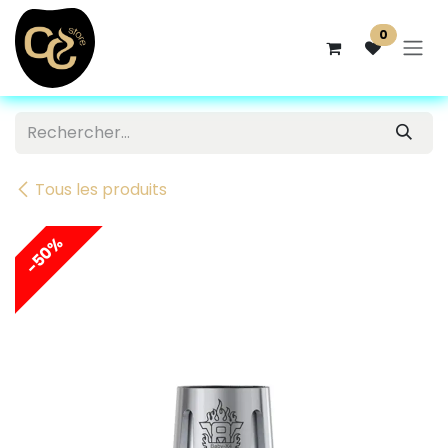
Se rendre au contenu
0
Tous les produits
-50%